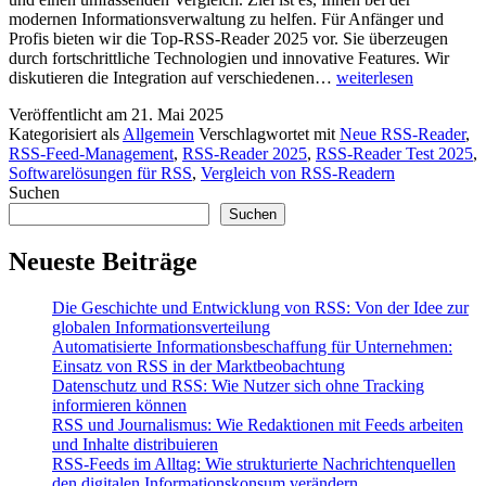
modernen Informationsverwaltung zu helfen. Für Anfänger und
Profis bieten wir die Top-RSS-Reader 2025 vor. Sie überzeugen
durch fortschrittliche Technologien und innovative Features. Wir
Die
diskutieren die Integration auf verschiedenen…
weiterlesen
besten
Veröffentlicht am
21. Mai 2025
RSS-
Kategorisiert als
Allgemein
Verschlagwortet mit
Neue RSS-Reader
,
Reader
RSS-Feed-Management
,
RSS-Reader 2025
,
RSS-Reader Test 2025
,
2025:
Softwarelösungen für RSS
,
Vergleich von RSS-Readern
Ein
Suchen
umfassender
Vergleich
Suchen
von
Softwarelösungen
Neueste Beiträge
Die Geschichte und Entwicklung von RSS: Von der Idee zur
globalen Informationsverteilung
Automatisierte Informationsbeschaffung für Unternehmen:
Einsatz von RSS in der Marktbeobachtung
Datenschutz und RSS: Wie Nutzer sich ohne Tracking
informieren können
RSS und Journalismus: Wie Redaktionen mit Feeds arbeiten
und Inhalte distribuieren
RSS-Feeds im Alltag: Wie strukturierte Nachrichtenquellen
den digitalen Informationskonsum verändern