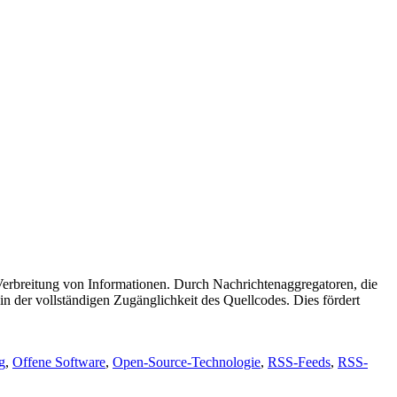
 Verbreitung von Informationen. Durch Nachrichtenaggregatoren, die
n der vollständigen Zugänglichkeit des Quellcodes. Dies fördert
g
,
Offene Software
,
Open-Source-Technologie
,
RSS-Feeds
,
RSS-