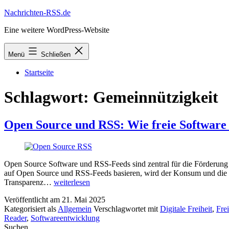
Zum
Nachrichten-RSS.de
Inhalt
Eine weitere WordPress-Website
springen
Menü
Schließen
Startseite
Schlagwort:
Gemeinnützigkeit
Open Source und RSS: Wie freie Software d
Open Source Software und RSS-Feeds sind zentral für die Förderung d
auf Open Source und RSS-Feeds basieren, wird der Konsum und die Wei
Open
Transparenz…
weiterlesen
Source
Veröffentlicht am
21. Mai 2025
und
Kategorisiert als
Allgemein
Verschlagwortet mit
Digitale Freiheit
,
Fre
RSS:
Reader
,
Softwareentwicklung
Wie
Suchen
freie